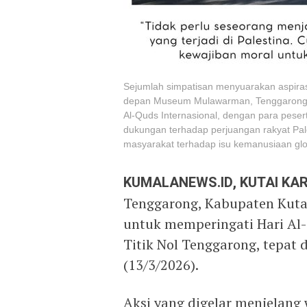
Sejumlah simpatisan menyuarakan aspirasi
depan Museum Mulawarman, Tenggarong. K
Al-Quds Internasional, dengan para pes
dukungan terhadap perjuangan rakyat Pale
masyarakat terhadap isu kemanusiaan glob
KUMALANEWS.ID, KUTAI K
Tenggarong, Kabupaten Kuta
untuk memperingati Hari Al
Titik Nol Tenggarong, tepa
(13/3/2026).
Aksi yang digelar menjelang