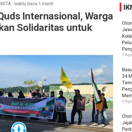
WITA
·
waktu baca 1 menit
IK
-Quds Internasional, Warga
Otor
an Solidaritas untuk
Jawa
Kola
Pelu
Pen
7 Agu
Basu
34 
Tema
Pen
Mem
5 Agu
Otor
Jaja
Perk