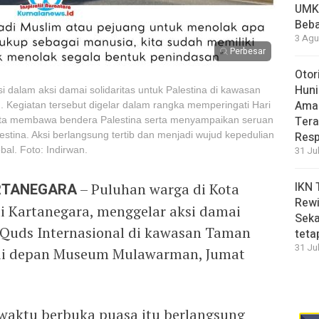
UMK
Beba
3 Agu
Perbesar
Otor
Huni
 dalam aksi damai solidaritas untuk Palestina di kawasan
Aman
egiatan tersebut digelar dalam rangka memperingati Hari
Tera
erta membawa bendera Palestina serta menyampaikan seruan
stina. Aksi berlangsung tertib dan menjadi wujud kepedulian
Resp
al. Foto: Indirwan.
31 Ju
IKN 
ARTANEGARA
– Puluhan warga di Kota
Rewi
i Kartanegara, menggelar aksi damai
Seka
-Quds Internasional di kawasan Taman
teta
31 Ju
t di depan Museum Mulawarman, Jumat
 waktu berbuka puasa itu berlangsung