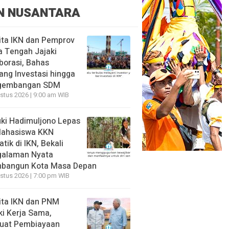
N NUSANTARA
ita IKN dan Pemprov
 Tengah Jajaki
borasi, Bahas
ang Investasi hingga
gembangan SDM
stus 2026 | 9:00 am WIB
ki Hadimuljono Lepas
Mahasiswa KKN
tik di IKN, Bekali
galaman Nyata
bangun Kota Masa Depan
stus 2026 | 7:00 pm WIB
ita IKN dan PNM
ki Kerja Sama,
uat Pembiayaan