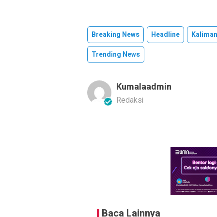
Breaking News
Headline
Kaliman
Trending News
Kumalaadmin
Redaksi
Baca Lainnya