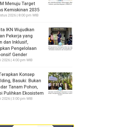
M Menuju Target
s Kemiskinan 2035
stus 2026 | 8:00 pm WIB
ita IKN Wujudkan
an Pekerja yang
 dan Inklusif,
pkan Pengelolaan
onsif Gender
li 2026 | 4:00 pm WIB
Terapkan Konsep
lding, Basuki: Bukan
dar Tanam Pohon,
pi Pulihkan Ekosistem
li 2026 | 3:00 pm WIB