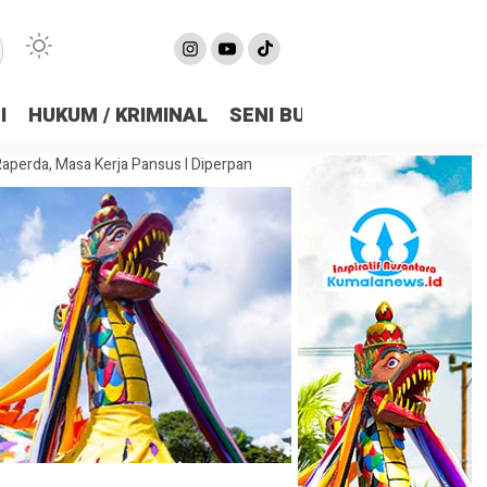
I
HUKUM / KRIMINAL
SENI BUDAYA
OLAHRAGA
a Kerja Pansus I Diperpanjang Demi Matangkan Substansi
DPRD Sam