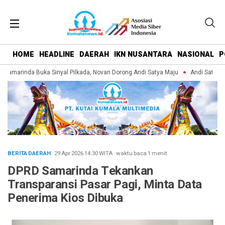
HOME
HEADLINE
DAERAH
IKN NUSANTARA
NASIONAL
P
amarinda Buka Sinyal Pilkada, Novan Dorong Andi Satya Maju
Andi Satya Pi
BERITA DAERAH
· 29 Apr 2026
14:30
WITA
·
waktu baca 1 menit
DPRD Samarinda Tekankan
Transparansi Pasar Pagi, Minta Data
Penerima Kios Dibuka