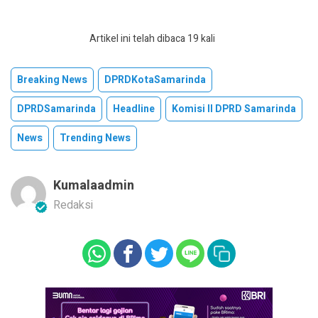
Artikel ini telah dibaca 19 kali
Breaking News
DPRDKotaSamarinda
DPRDSamarinda
Headline
Komisi II DPRD Samarinda
News
Trending News
Kumalaadmin
Redaksi