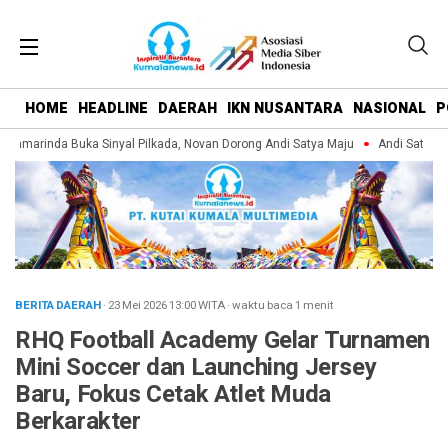
HOME
HEADLINE
DAERAH
IKN NUSANTARA
NASIONAL
P
amarinda Buka Sinyal Pilkada, Novan Dorong Andi Satya Maju
Andi Satya Pim
BERITA DAERAH
· 23 Mei 2026
13:00
WITA
·
waktu baca 1 menit
RHQ Football Academy Gelar Turnamen
Mini Soccer dan Launching Jersey
Baru, Fokus Cetak Atlet Muda
Berkarakter