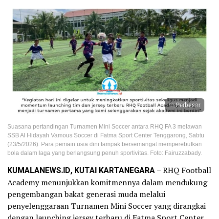
Perbesar
Suasana pertandingan Turnamen Mini Soccer antara RHQ FA 3 melawan
SSB Al Hidayah Vamous Soccer di Fatma Sport Center Tenggarong, Sabtu
(23/5/2026). Para pemain usia dini tampak bersemangat memperebutkan
bola dalam laga yang berlangsung penuh sportivitas. Foto: Fairuzzabady.
KUMALANEWS.ID, KUTAI KARTANEGARA
– RHQ Football
Academy menunjukkan komitmennya dalam mendukung
pengembangan bakat generasi muda melalui
penyelenggaraan Turnamen Mini Soccer yang dirangkai
dengan launching jersey terbaru di Fatma Sport Center