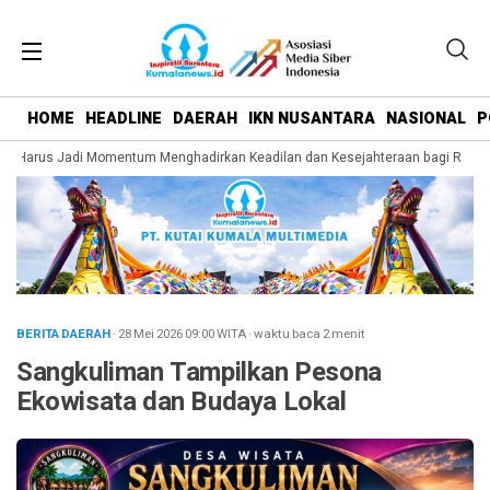
HOME
HEADLINE
DAERAH
IKN NUSANTARA
NASIONAL
P
I Harus Jadi Momentum Menghadirkan Keadilan dan Kesejahteraan bagi Rakyat
BERITA DAERAH
· 28 Mei 2026
09:00
WITA
·
waktu baca 2 menit
Sangkuliman Tampilkan Pesona
Ekowisata dan Budaya Lokal