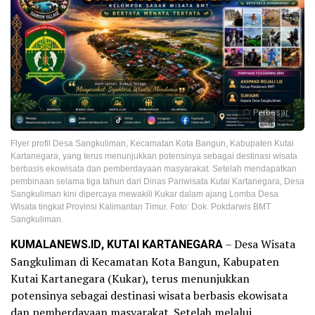
Perbesar
Flyer profil Desa Sangkuliman, Kecamatan Kota Bangun, Kabupaten Kutai
Kartanegara, yang terus menunjukkan potensinya sebagai destinasi wisata
berbasis ekowisata dan pemberdayaan masyarakat. Setelah mendapatkan
pembinaan selama tiga tahun dari Dinas Pariwisata Kutai Kartanegara, Desa
Sangkuliman kini dipercaya mewakili Kukar dalam ajang Lomba Desa
Wisata tingkat Provinsi Kalimantan Timur. Foto: Dok. Pokdarwis BMT
Sangkuliman.
KUMALANEWS.ID, KUTAI KARTANEGARA
– Desa Wisata
Sangkuliman di Kecamatan Kota Bangun, Kabupaten
Kutai Kartanegara (Kukar), terus menunjukkan
potensinya sebagai destinasi wisata berbasis ekowisata
dan pemberdayaan masyarakat. Setelah melalui