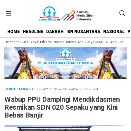
HOME
HEADLINE
DAERAH
IKN NUSANTARA
NASIONAL
P
amarinda Buka Sinyal Pilkada, Novan Dorong Andi Satya Maju
Andi Satya Pim
BERITA DAERAH
· 13 Jun 2025
17:15
WITA
·
waktu baca 1 menit
Wabup PPU Dampingi Mendikdasmen
Resmikan SDN 020 Sepaku yang Kini
Bebas Banjir