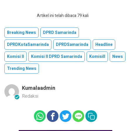
Artikel ini telah dibaca 79 kali
Breaking News
DPRD Samarinda
DPRDKotaSamarinda
DPRDSamarinda
Headline
Komisi II
Komisi II DPRD Samarinda
KomisiII
News
Trending News
Kumalaadmin
Redaksi