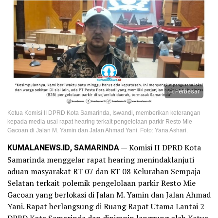
Perbesar
Ketua Komisi II DPRD Kota Samarinda, Iswandi, memberikan keterangan
kepada media usai rapat hearing terkait pengelolaan parkir Resto Mie
Gacoan di Jalan M. Yamin dan Jalan Ahmad Yani. Foto: Yana Ashari.
KUMALANEWS.ID, SAMARINDA
— Komisi II DPRD Kota
Samarinda menggelar rapat hearing menindaklanjuti
aduan masyarakat RT 07 dan RT 08 Kelurahan Sempaja
Selatan terkait polemik pengelolaan parkir Resto Mie
Gacoan yang berlokasi di Jalan M. Yamin dan Jalan Ahmad
Yani. Rapat berlangsung di Ruang Rapat Utama Lantai 2