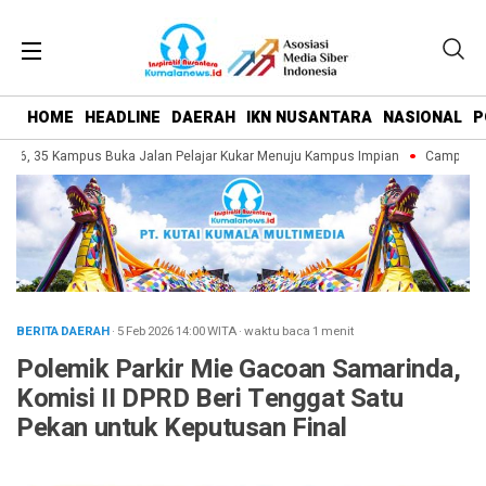
HOME
HEADLINE
DAERAH
IKN NUSANTARA
NASIONAL
P
26, 35 Kampus Buka Jalan Pelajar Kukar Menuju Kampus Impian
Campus Fair 
BERITA DAERAH
· 5 Feb 2026
14:00
WITA
·
waktu baca 1 menit
Polemik Parkir Mie Gacoan Samarinda,
Komisi II DPRD Beri Tenggat Satu
Pekan untuk Keputusan Final