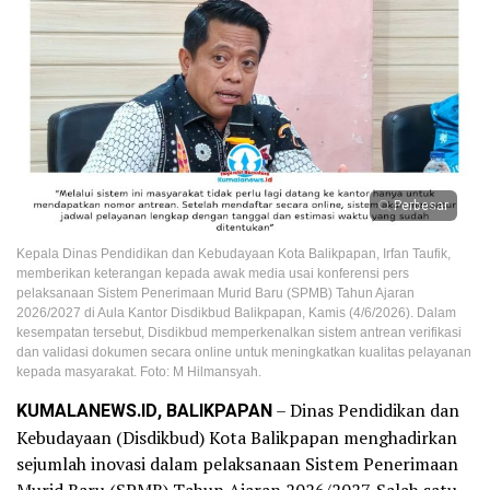
Perbesar
Kepala Dinas Pendidikan dan Kebudayaan Kota Balikpapan, Irfan Taufik,
memberikan keterangan kepada awak media usai konferensi pers
pelaksanaan Sistem Penerimaan Murid Baru (SPMB) Tahun Ajaran
2026/2027 di Aula Kantor Disdikbud Balikpapan, Kamis (4/6/2026). Dalam
kesempatan tersebut, Disdikbud memperkenalkan sistem antrean verifikasi
dan validasi dokumen secara online untuk meningkatkan kualitas pelayanan
kepada masyarakat. Foto: M Hilmansyah.
KUMALANEWS.ID, BALIKPAPAN
– Dinas Pendidikan dan
Kebudayaan (Disdikbud) Kota Balikpapan menghadirkan
sejumlah inovasi dalam pelaksanaan Sistem Penerimaan