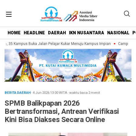
HOME
HEADLINE
DAERAH
IKN NUSANTARA
NASIONAL
P
6, 35 Kampus Buka Jalan Pelajar Kukar Menuju Kampus Impian
Campus Fair 
BERITA DAERAH
· 4 Jun 2026
13:00
WITA
·
waktu baca 2 menit
SPMB Balikpapan 2026
Bertransformasi, Antrean Verifikasi
Kini Bisa Diakses Secara Online