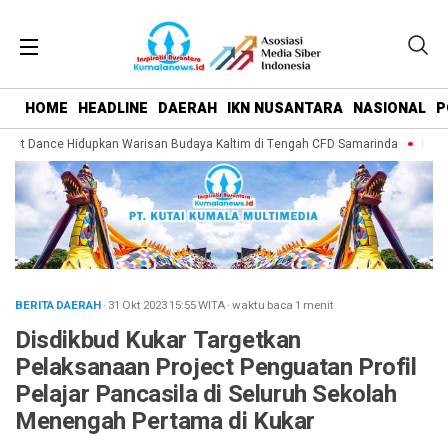
HOME
HEADLINE
DAERAH
IKN NUSANTARA
NASIONAL
P
et Dance Hidupkan Warisan Budaya Kaltim di Tengah CFD Samarinda
Musda 
BERITA DAERAH
· 31 Okt 2023
15:55
WITA
·
waktu baca 1 menit
Disdikbud Kukar Targetkan
Pelaksanaan Project Penguatan Profil
Pelajar Pancasila di Seluruh Sekolah
Menengah Pertama di Kukar