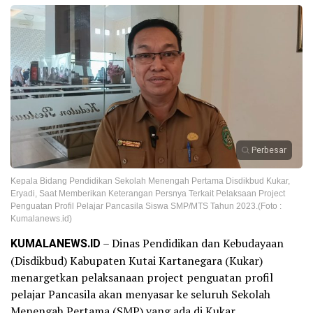
Perbesar
Kepala Bidang Pendidikan Sekolah Menengah Pertama Disdikbud Kukar,
Eryadi, Saat Memberikan Keterangan Persnya Terkait Pelaksaan Project
Penguatan Profil Pelajar Pancasila Siswa SMP/MTS Tahun 2023.(Foto :
Kumalanews.id)
KUMALANEWS.ID
– Dinas Pendidikan dan Kebudayaan
(Disdikbud) Kabupaten Kutai Kartanegara (Kukar)
menargetkan pelaksanaan project penguatan profil
pelajar Pancasila akan menyasar ke seluruh Sekolah
Menengah Pertama (SMP) yang ada di Kukar.