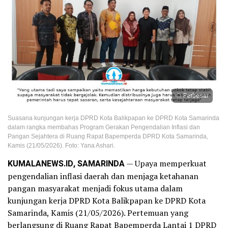
Perbesar
Suasana kunjungan kerja DPRD Kota Balikpapan ke DPRD Kota Samarinda
dalam rangka membahas Program Gerakan Pengendalian Inflasi dan
Pangan Sejahtera di Ruang Rapat Bapemperda DPRD Kota Samarinda,
Kamis (21/05/2026). Foto: Yana Ashari.
KUMALANEWS.ID, SAMARINDA
— Upaya memperkuat
pengendalian inflasi daerah dan menjaga ketahanan
pangan masyarakat menjadi fokus utama dalam
kunjungan kerja DPRD Kota Balikpapan ke DPRD Kota
Samarinda, Kamis (21/05/2026). Pertemuan yang
berlangsung di Ruang Rapat Bapemperda Lantai 1 DPRD