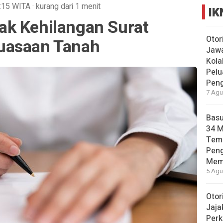
:15
WITA
·
kurang dari 1 menit
IK
k Kehilangan Surat
Otor
uasaan Tanah
Jawa
Kola
Pelu
Pen
7 Agu
Basu
34 
Tema
Pen
Mem
5 Agu
Otor
Jaja
Perk