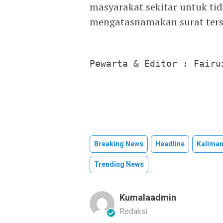
masyarakat sekitar untuk t
mengatasnamakan surat terse
Pewarta & Editor : Fairu
Breaking News
Headline
Kaliman
Trending News
Kumalaadmin
Redaksi