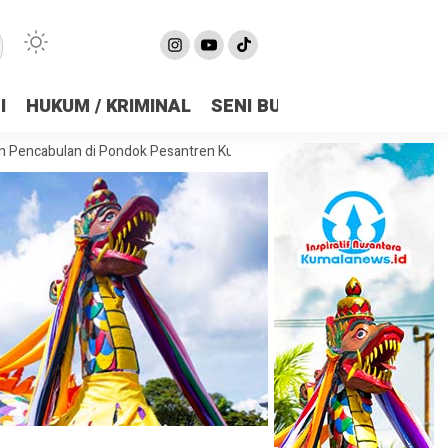
I
HUKUM / KRIMINAL
SENI BUDAYA
OLAHRAGA
n di Pondok Pesantren Kukar, Kasus Disebut Berulang Sejak 2021
L