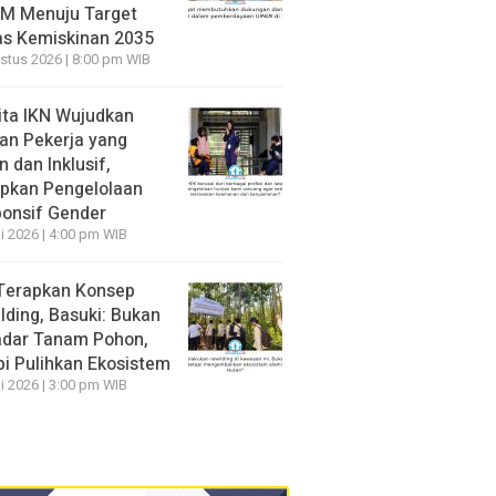
M Menuju Target
s Kemiskinan 2035
stus 2026 | 8:00 pm WIB
ita IKN Wujudkan
an Pekerja yang
 dan Inklusif,
pkan Pengelolaan
onsif Gender
li 2026 | 4:00 pm WIB
Terapkan Konsep
lding, Basuki: Bukan
dar Tanam Pohon,
pi Pulihkan Ekosistem
li 2026 | 3:00 pm WIB