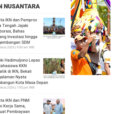
N NUSANTARA
ita IKN dan Pemprov
 Tengah Jajaki
borasi, Bahas
ang Investasi hingga
gembangan SDM
stus 2026 | 9:00 am WIB
ki Hadimuljono Lepas
Mahasiswa KKN
tik di IKN, Bekali
galaman Nyata
bangun Kota Masa Depan
stus 2026 | 7:00 pm WIB
ita IKN dan PNM
ki Kerja Sama,
uat Pembiayaan