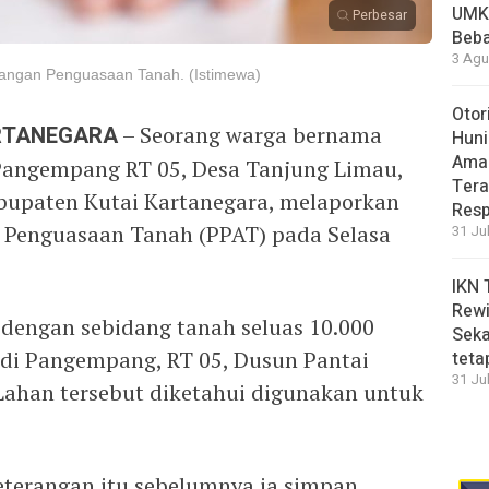
UMK
Perbesar
Beba
3 Agu
erangan Penguasaan Tanah. (Istimewa)
Otor
ARTANEGARA
– Seorang warga bernama
Huni
Aman
 Pangempang RT 05, Desa Tanjung Limau,
Tera
upaten Kutai Kartanegara, melaporkan
Resp
n Penguasaan Tanah (PPAT) pada Selasa
31 Ju
IKN 
Rewi
dengan sebidang tanah seluas 10.000
Seka
i di Pangempang, RT 05, Dusun Pantai
teta
31 Ju
Lahan tersebut diketahui digunakan untuk
eterangan itu sebelumnya ia simpan